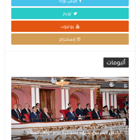
فيس بوك
تويتر
يوتيوب
إنستجرام
ألبومات
الرئيس السيسي يشهد احتفالية مصر “وطن السلام”