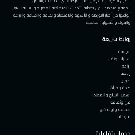
الأعلي لتنظيم الإعلام من خلال شركة الرأي للصحافة والنشر .
الموقع متخصص في تغطية الأحداث الاقتصادية المصرية والعربية بشتى
أنواعها من أخبار البورصة و الأسهم والاقتصاد والطاقة والصناعة والزراعة
والبنوك والأسواق العالمية
روابط سريعة
سياسة
سيارات ونقل
زراعة
رياضة
طيران
صحة ومرأة
أسعار السلع والمعادن
فن وثقافة
صحافة وتوك شو
منوعات
خدمات تفاعلية