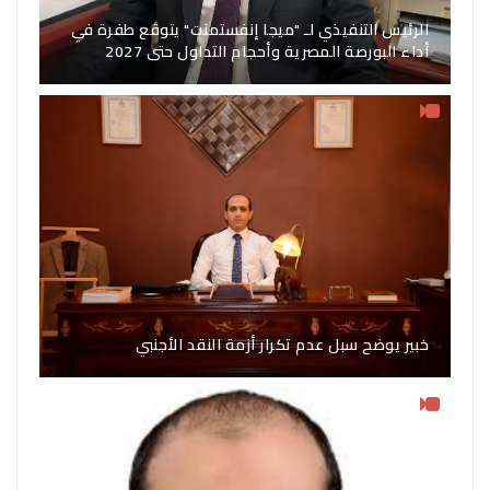
الرئيس التنفيذي لـ "ميجا إنفستمنت" يتوقع طفرة في
أداء البورصة المصرية وأحجام التداول حتى 2027
خبير يوضح سبل عدم تكرار أزمة النقد الأجنبي