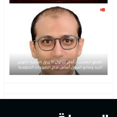
العضو المنتدب لـ أمان لتداول الأوراق المالية: الترويج
الجيد وصانع السوق أساس نجاح الطروحات الحكومية