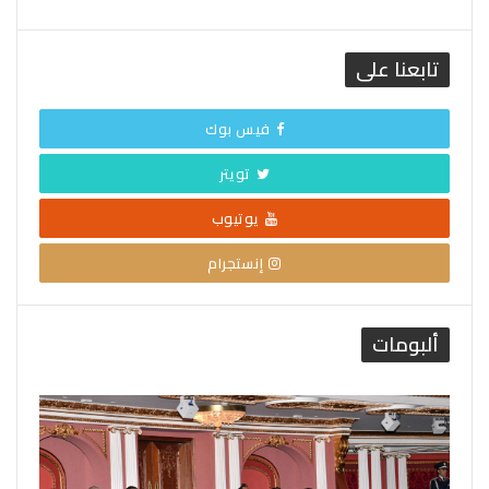
تابعنا على
فيس بوك
تويتر
يوتيوب
إنستجرام
ألبومات