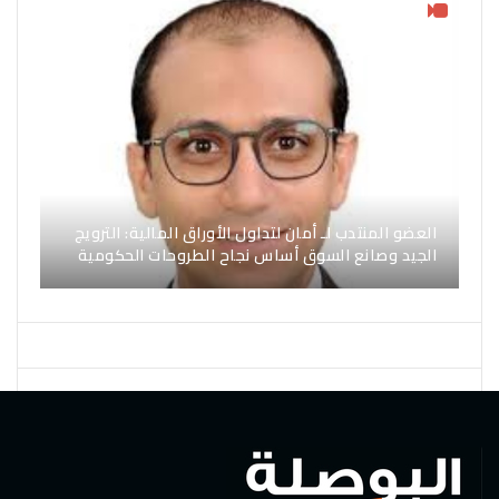
العضو المنتدب لـ أمان لتداول الأوراق المالية: الترويج
الجيد وصانع السوق أساس نجاح الطروحات الحكومية