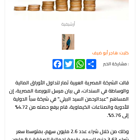
أرشيفية
كتبت: هاجر أبو ضيف
Facebook
Twitter
WhatsApp
Share
: مشاركة الخبر
قالت الشركة المصرية العربية ثمار لتداول الأوراق المالية
والوساطة في السندات، في بيان مرسل للبورصة المصرية، إن
المساهم "عبدالرحمن السيد البيلي" في شركة سبأ الدولية
للأدوية والصناعات الكيماوية، قام برفع حصته من 4.72%
إلى 5.76%.
وذلك من خلال شراء عدد 2.6 مليون سهم، بمتوسط سعر
شراء 3.63 جنيه للسهم، بقيمة إجمالية للصفقة 9.4 مليون