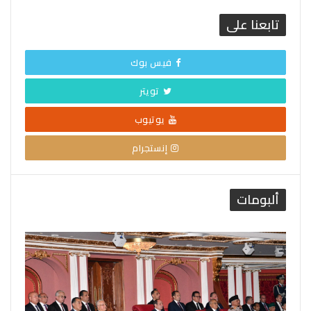
تابعنا على
فيس بوك
تويتر
يوتيوب
إنستجرام
ألبومات