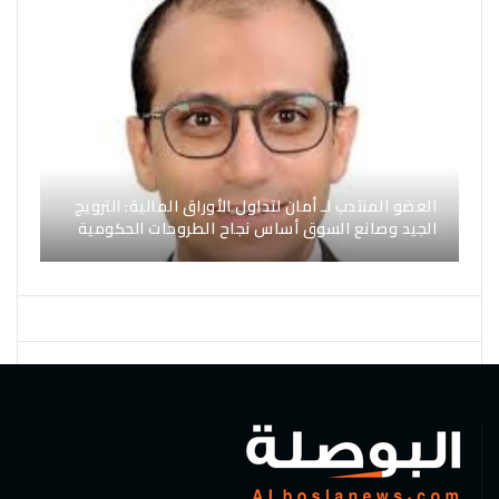
العضو المنتدب لـ أمان لتداول الأوراق المالية: الترويج
الجيد وصانع السوق أساس نجاح الطروحات الحكومية