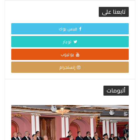
تابعنا على
فيس بوك
تويتر
يوتيوب
إنستجرام
ألبومات