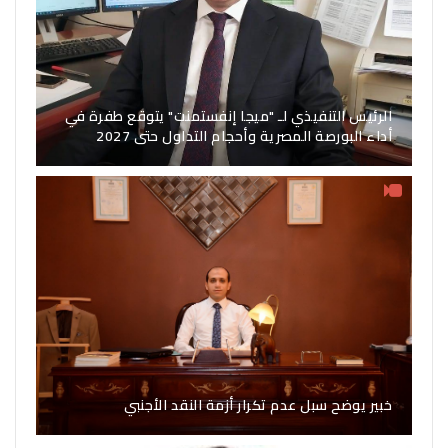
الرئيس التنفيذي لـ "ميجا إنفستمنت" يتوقع طفرة في
أداء البورصة المصرية وأحجام التداول حتى 2027
خبير يوضح سبل عدم تكرار أزمة النقد الأجنبي