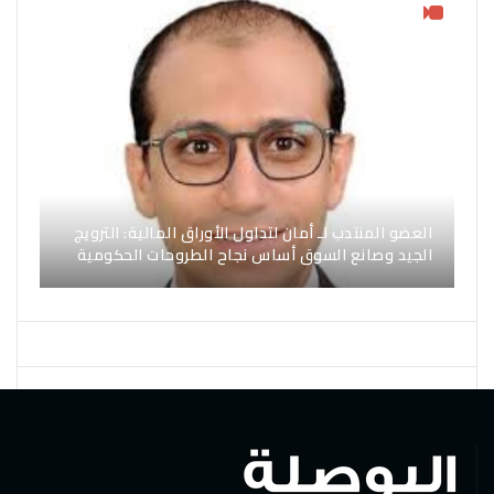
العضو المنتدب لـ أمان لتداول الأوراق المالية: الترويج
الجيد وصانع السوق أساس نجاح الطروحات الحكومية