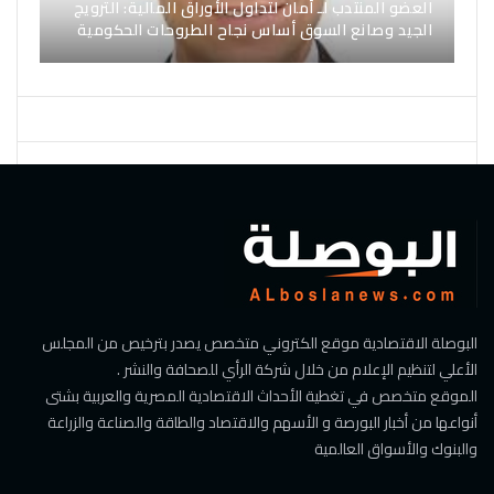
العضو المنتدب لـ أمان لتداول الأوراق المالية: الترويج
الجيد وصانع السوق أساس نجاح الطروحات الحكومية
البوصلة الاقتصادية موقع الكتروني متخصص يصدر بترخيص من المجلس
الأعلي لتنظيم الإعلام من خلال شركة الرأي للصحافة والنشر .
الموقع متخصص في تغطية الأحداث الاقتصادية المصرية والعربية بشتى
أنواعها من أخبار البورصة و الأسهم والاقتصاد والطاقة والصناعة والزراعة
والبنوك والأسواق العالمية