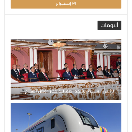
إنستجرام
ألبومات
الرئيس السيسي يشهد احتفالية مصر “وطن السلام”