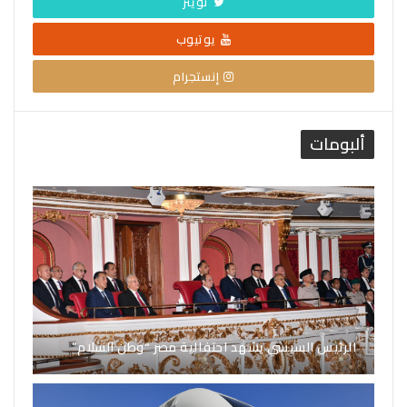
تويتر
يوتيوب
إنستجرام
ألبومات
الرئيس السيسي يشهد احتفالية مصر “وطن السلام”