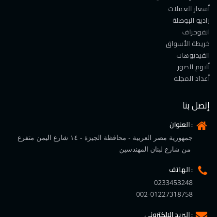
أسعار العملات
راديو البوصلة
انفوجراف
خريطة الأسواق
الفيديوهات
ألبوم الصور
أعداد المجله
إتصل بنا
العنوان :
جمهورية مصر العربية - محافظة الجيزة - ١٤ شارع اليمن متفرع
من شارع لبنان المهندسين
الهاتف :
0233453248
002-01227318758
البريد الإلكتروني :