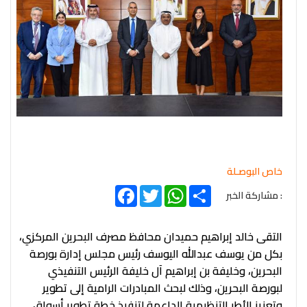
خاص البوصـلة
Facebook
Twitter
WhatsApp
Share
: مشاركة الخبر
التقى خالد إبراهيم حميدان محافظ مصرف البحرين المركزي،
بكل من يوسف عبدالله اليوسف رئيس مجلس إدارة بورصة
البحرين، وخليفة بن إبراهيم آل خليفة الرئيس التنفيذي
لبورصة البحرين، وذلك لبحث المبادرات الرامية إلى تطوير
وتعزيز الأطر التنظيمية الداعمة لتنفيذ خطة تطوير أسواق