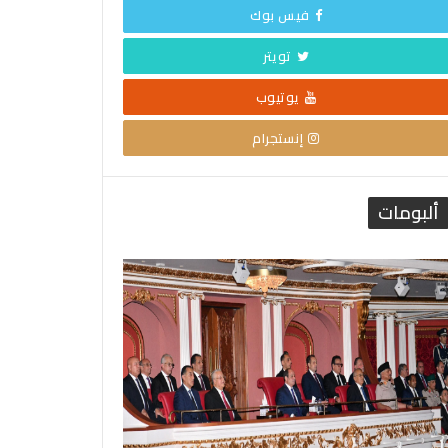
فيس بوك
تويتر
يوتيوب
إنستجرام
ألبومات