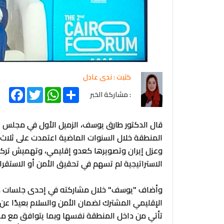
كتبت : ندى عادل
acebook
Twitter
WhatsApp
Share
: مشاركة الخبر
قال الدكتور طارق يوسف، الزميل الأول في مجلس ا
المنطقة خلال السنوات الماضية اعتمدت على ثلاث رك
وعزل إيران وتصويرها كعدو إقليمي، وتهميش تركيا
الاستراتيجية لم تسهم في تحقيق الأمن أو الاستقر
وأضاف "يوسف" خلال مشاركته في إحدى جلسات منتدى 
الإقليمي المشترك لضمان الأمن والسلام بعيدًا عن 
تأتي من داخل المنطقة نفسها وبما يتوافق مع مصا