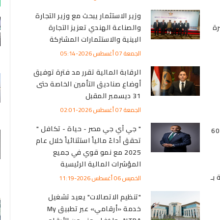
وزير الاستثمار يبحث مع وزير التجارة
رة
والصناعة الهندي تعزيز التجارة
البينية والاستثمارات المشتركة
الجمعة 07 أغسطس 2026-05:14
الرقابة المالية تقرر مد فترة توفيق
أوضاع صناديق التأمين الخاصة حتى
31 ديسمبر المقبل
الجمعة 07 أغسطس 2026-02:01
" جي آي جي مصر - حياة - تكافل "
 عيار 21 إلى 6075
تحقق أداءً مالياً استثنائياً خلال عام
2025 مع نمو قوي في جميع
المؤشرات المالية الرئيسية
بـ
الخميس 06 أغسطس 2026-11:19
"تنظيم الاتصالات" يعيد تشغيل
خدمة «أرقامي» عبر تطبيق My