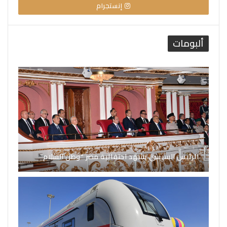
إنستجرام
ألبومات
الرئيس السيسي يشهد احتفالية مصر “وطن السلام”