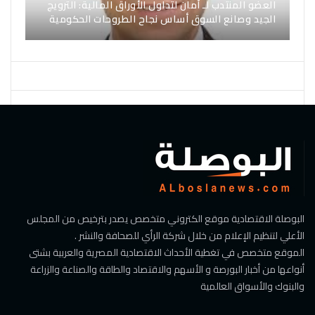
العضو المنتدب لـ أمان لتداول الأوراق المالية: الترويج
الجيد وصانع السوق أساس نجاح الطروحات الحكومية
البوصلة الاقتصادية موقع الكتروني متخصص يصدر بترخيص من المجلس
الأعلي لتنظيم الإعلام من خلال شركة الرأي للصحافة والنشر .
الموقع متخصص في تغطية الأحداث الاقتصادية المصرية والعربية بشتى
أنواعها من أخبار البورصة و الأسهم والاقتصاد والطاقة والصناعة والزراعة
والبنوك والأسواق العالمية