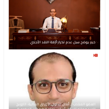
خبير يوضح سبل عدم تكرار أزمة النقد الأجنبي
العضو المنتدب لـ أمان لتداول الأوراق المالية: الترويج
الجيد وصانع السوق أساس نجاح الطروحات الحكومية