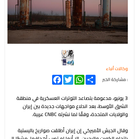
وكالات أنباء
Facebook
Twitter
WhatsApp
Share
: مشاركة الخبر
3 يونيو، مدعومة بتصاعد التوترات العسكرية في منطقة
الشرق الأوسط، بعد اندلاع مواجهات جديدة بين إيران
والولايات المتحدة، وفقًا لما نشرته CNBC عربية.
وقال الجيش الأميركي إن إيران أطلقت صواريخ باليستية
باتجاه الكويت والبحرين، إلا أنها لم تصب أهدافها، مشيرًا إلى