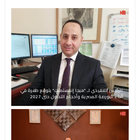
الرئيس التنفيذي لـ "ميجا إنفستمنت" يتوقع طفرة في
أداء البورصة المصرية وأحجام التداول حتى 2027