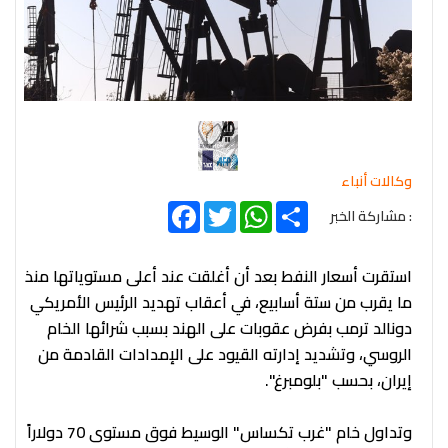
وكالات أنباء
Facebook
Twitter
WhatsApp
Share
: مشاركة الخبر
استقرت أسعار النفط بعد أن أغلقت عند أعلى مستوياتها منذ
ما يقرب من ستة أسابيع، في أعقاب تهديد الرئيس الأمريكي
دونالد ترمب بفرض عقوبات على الهند بسبب شرائها الخام
الروسي، وتشديد إدارته القيود على الإمدادات القادمة من
إيران، بحسب "بلومبرغ".
وتداول خام "غرب تكساس" الوسيط فوق مستوى 70 دولاراً