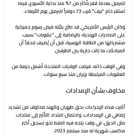
للبرميل بعدما قفز بأكثر من 7% منذ بداية الأسبوع، فيما
استقر خام "برنت" قرب 73 دولاراً للبرميل يوم الأربعاء.
وكان الرئيس الأمريكي قد صرّح بنيّته فرض رسوم جمركية
على الصادرات الهندية، بالإضافة إلى "عقوبات" بسبب
مشترياتها من الطاقة الروسية، قبل أن يُضيف لاحقاً أن
المباحثات ما زالت جارية بين الطرفين.
وفي الوقت ذاته، فرضت الولايات المتحدة أشمل حزمة من
العقوبات المرتبطة بإيران منذ سبع سنوات.
مخاوف بشأن الإمدادات
أثارت هذه الإجراءات بحق طهران والهند مخاوف من تشديد
إضافي في الإمدادات، واحتمال امتداد التأثير إلى منتجات
مثل الديزل، في وقت يتجه فيه النفط نحو تسجيل أكبر
مكاسب شهرية له منذ سبتمبر 2023.