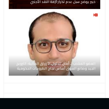
خبير يوضح سبل عدم تكرار أزمة النقد الأجنبي
العضو المنتدب لـ أمان لتداول الأوراق المالية: الترويج
الجيد وصانع السوق أساس نجاح الطروحات الحكومية