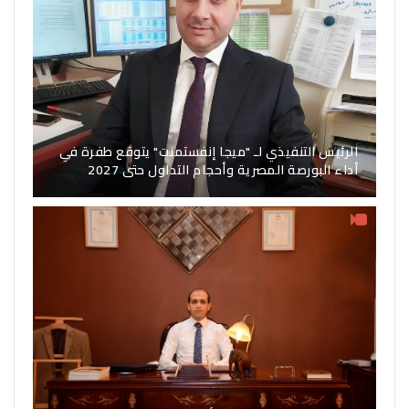
الرئيس التنفيذي لـ "ميجا إنفستمنت" يتوقع طفرة في
أداء البورصة المصرية وأحجام التداول حتى 2027