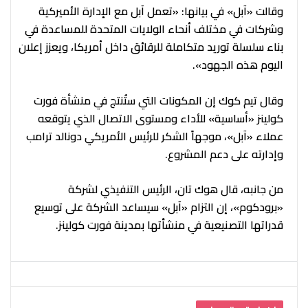
وقالت «آبل» في بيانها: «تعمل آبل مع الإدارة الأميركية
وشركات في مختلف أنحاء الولايات المتحدة للمساعدة في
بناء سلسلة توريد متكاملة للرقائق داخل أمريكا، ويعزز إعلان
اليوم هذه الجهود».
وقال تيم كوك إن المكونات التي ستُنتج في منشأة فورت
كولينز «أساسية» للأداء ومستوى الاتصال الذي يتوقعه
عملاء «آبل»، موجهاً الشكر للرئيس الأمريكي دونالد ترامب
وإدارته على دعم المشروع.
من جانبه، قال هوك تان، الرئيس التنفيذي لشركة
«برودكوم»، إن التزام «آبل» سيساعد الشركة على توسيع
قدراتها التصنيعية في منشأتها بمدينة فورت كولينز.