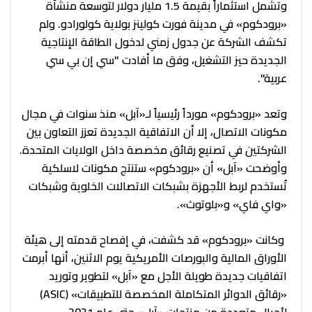
وتشمل استثماراً بقيمة 1.5 مليار دولار لتوسعة منشأة
«برودكوم» في مدينة فورت كولينز بولاية كولورادو. ولم
تكشف الشركة عن جدول زمني لدخول الطاقة الإنتاجية
الجديدة حيز التشغيل، وفق ما أفادت "سي إن بي سي
عربية".
وتعد «برودكوم» مورداً رئيسياً لـ«آبل» منذ سنوات في مجال
مكونات الاتصال، إلا أن الاتفاقية الجديدة تعزز التعاون بين
الشركتين في تصنيع رقائق مخصصة داخل الولايات المتحدة.
وأوضحت «آبل» أن «برودكوم» ستنتج مكونات لاسلكية
تُستخدم لربط الأجهزة بشبكات الاتصالات الخلوية وشبكات
«واي فاي» و«بلوتوث».
وكانت «برودكوم» قد كشفت، في إفصاح قدمته إلى هيئة
الأوراق المالية والبورصات الأمريكية يوم الاثنين، أنها أبرمت
اتفاقيات جديدة طويلة الأجل مع «آبل» لتطوير وتوريد
«رقائق الدوائر المتكاملة المخصصة للتطبيقات» (ASIC)