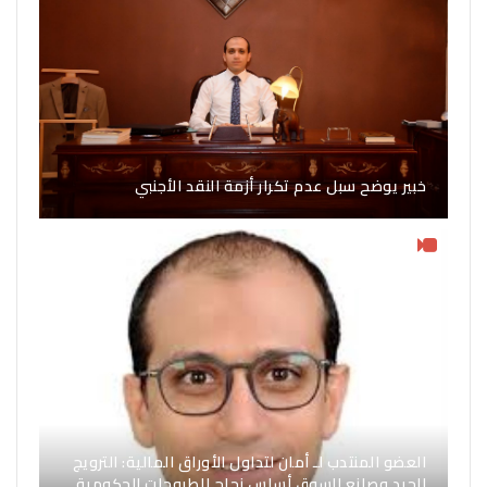
خبير يوضح سبل عدم تكرار أزمة النقد الأجنبي
العضو المنتدب لـ أمان لتداول الأوراق المالية: الترويج
الجيد وصانع السوق أساس نجاح الطروحات الحكومية