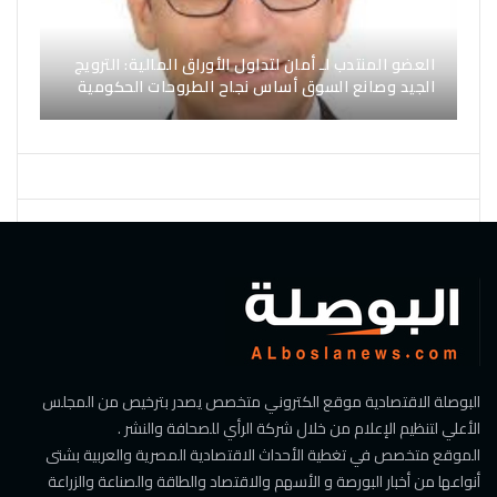
العضو المنتدب لـ أمان لتداول الأوراق المالية: الترويج
الجيد وصانع السوق أساس نجاح الطروحات الحكومية
البوصلة الاقتصادية موقع الكتروني متخصص يصدر بترخيص من المجلس
الأعلي لتنظيم الإعلام من خلال شركة الرأي للصحافة والنشر .
الموقع متخصص في تغطية الأحداث الاقتصادية المصرية والعربية بشتى
أنواعها من أخبار البورصة و الأسهم والاقتصاد والطاقة والصناعة والزراعة