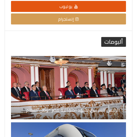
يوتيوب
إنستجرام
ألبومات
الرئيس السيسي يشهد احتفالية مصر “وطن السلام”