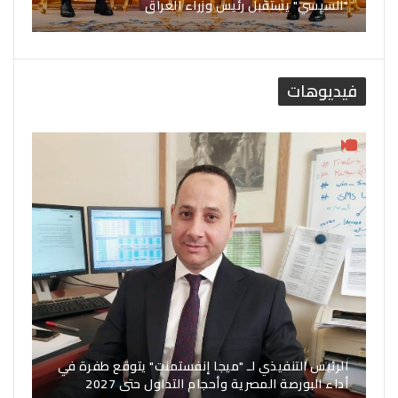
"السيسي" يستقبل رئيس وزراء العراق
فيديوهات
الرئيس التنفيذي لـ "ميجا إنفستمنت" يتوقع طفرة في
أداء البورصة المصرية وأحجام التداول حتى 2027