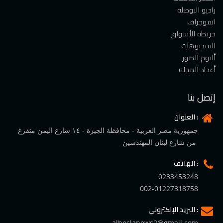
راديو البوصلة
انفوجراف
خريطة الأسواق
الفيديوهات
ألبوم الصور
أعداد المجله
إتصل بنا
العنوان :
جمهورية مصر العربية - محافظة الجيزة - ١٤ شارع اليمن متفرع
من شارع لبنان المهندسين
الهاتف :
0233453248
002-01227318758
البريد الإلكتروني :
alboslanews2@gmail.com