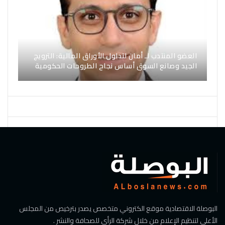
العضو المنتدب لـ أمان لتداول الأوراق المالية: الترويج
الجيد وصانع السوق أساس نجاح الطروحات الحكومية
البوصلة الاقتصادية موقع الكتروني متخصص يصدر بترخيص من المجلس
الأعلي لتنظيم الإعلام من خلال شركة الرأي للصحافة والنشر .