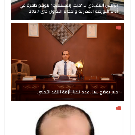
الرئيس التنفيذي لـ "ميجا إنفستمنت" يتوقع طفرة في
أداء البورصة المصرية وأحجام التداول حتى 2027
خبير يوضح سبل عدم تكرار أزمة النقد الأجنبي