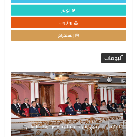
تويتر
يوتيوب
إنستجرام
ألبومات
الرئيس السيسي يشهد احتفالية مصر “وطن السلام”