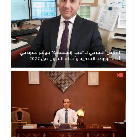
الرئيس التنفيذي لـ "ميجا إنفستمنت" يتوقع طفرة في
أداء البورصة المصرية وأحجام التداول حتى 2027