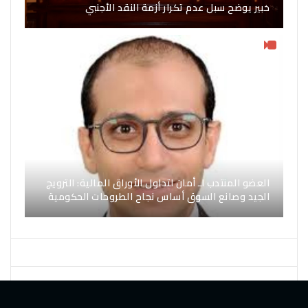
خبير يوضح سبل عدم تكرار أزمة النقد الأجنبي
العضو المنتدب لـ أمان لتداول الأوراق المالية: الترويج
الجيد وصانع السوق أساس نجاح الطروحات الحكومية