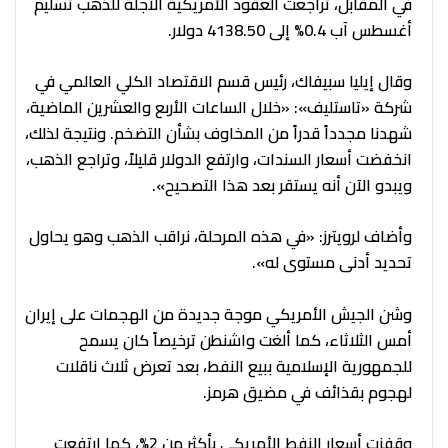
في المقابل، تراجعت العقود الأمريكية الآجلة للذهب تسليم
أغسطس آب 0.4% إلى 4138.50 دولار.
وقال إيليا سبيفاك، رئيس قسم الاقتصاد الكلي العالمي في
شركة «تاستليف»: «خلال الساعات الأربع والعشرين الماضية،
شهدنا مجدداً قدراً من المخاوف بشأن التضخم. ونتيجة لذلك،
انخفضت أسعار السندات، وارتفع الدولار قليلاً، وتراجع الذهب،
ويبدو الآن أنه يستقر بعد هذا التصحيح».
وأضاف لرويترز: «في هذه المرحلة، نراقب الذهب وهو يحاول
تحديد أدنى مستوى له».
وشن الجيش الأمريكي موجة جديدة من الهجمات على إيران
أمس الثلاثاء، كما ألغت واشنطن ترخيصاً كان يسمح
للجمهورية الإسلامية ببيع النفط، بعد تعرض ثلاث ناقلات
لهجوم بقذائف في مضيق هرمز.
وقفزت أسعار النفط الأمريكي بأكثر من 2%، كما ارتفعت