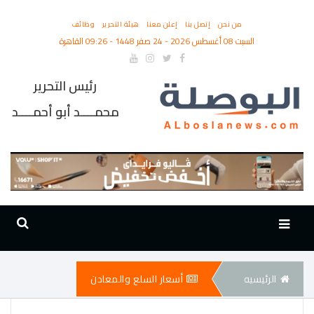
من نحن
إتصل بنا
إعلن معنا
هيئة التحرير
وظائف
السبت 08 أغسطس 2026 - 24 صفر 1448 - 09:26 القاهرة
رئيس التحرير
محمــــد أبو أحمــــد
الرئيسيه
أسعار السلع والمعادن