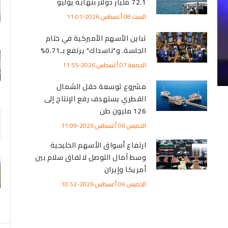
استراتيجية موحدة للذكاء
الاصطناعي وسط منافسة أميركية
صينية متصاعدة
الأربعاء 05 أغسطس 2026-10:39
تباين أسعار النفط عند التسوية
وسط ترقب نتائج المحادثات
أسواق عال
الأميركية الإيرانية بشأن مضيق
هرمز
الأربعاء 05 أغسطس 2026-10:35
مليارات 
أسعار الغذاء تتصدر أزمات المعيشة
السبت 08 أغسطس 2026-11:21
في أميركا.. 90% يعتبرونها أكبر
ضغوط الاستقرار الاقتصادي
الأربعاء 05 أغسطس 2026-10:32
مخزونات النفط الأميركية ترتفع 2.5
مليون برميل خلافًا للتوقعات
الأربعاء 05 أغسطس 2026-08:23