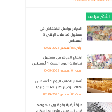
بـ 15.2 مليار جنيه.. الرعاية الصحية والأدوية
مليار جنيه.. مبي
 تداولات البورصة المصرية خلال
البورصة المصرية
الأكثر قراءة
وع
أسواق مال
الخميس 06 أغسطس 2026-05:28
-
الدولار يواصل الانخفاض في
ال
الجمعة 07 أغسطس 2026-06:17
-
مستهل تعاملات الإثنين 3
أغسطس
الإثنين 03 أغسطس 2026-10:04
ارتفاع الدولار في مستهل
تعاملات اليوم السبت 1 أغسطس
السبت 01 أغسطس 2026-10:05
أسعار الذهب اليوم 1 أغسطس
2026.. وعيار 21 بـ 5940 جنيهًا
السبت 01 أغسطس 2026-02:29
اطي النقدي لمصر
بنك نكست وكاف للتأمين
البنك المركزي يشكل
إلى مستوى قياسي
يطلقان تحالفًا استراتيجيًا
مجموعة عمل من الو
هزة أرضية بقوة بين 5.7 و5.9
عند 56.3 مليار دولار
لتقديم حلول تأمينية
والجهات المعنية لإص
قرب السويس يشعر بها سكان
يوليو
متكاملة لعملاء البنك
تصنيف التمويل المس