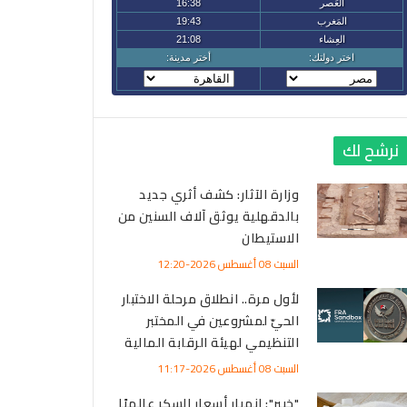
نرشح لك
وزارة الآثار: كشف أثري جديد
بالدقهلية يوثق آلاف السنين من
الاستيطان
السبت 08 أغسطس 2026-12:20
لأول مرة.. انطلاق مرحلة الاختبار
الحيّ لمشروعين في المختبر
التنظيمي لهيئة الرقابة المالية
السبت 08 أغسطس 2026-11:17
الاحت
"خبير": انهيار أسعار السكر عالميًا