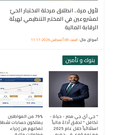
على 25.1% من قيم تداول
لأول مرة.. انطلاق مرحلة الاختبار الحيّ
أسبوع
لمشروعين في المختبر التنظيمي لهيئة
الرقابة المالية
أسواق مال
السبت 08 أغسطس 2026-11:17
-
بنوك و تأمين
مالية تقرر مد
" جي آي جي مصر - حياة -
79% من المواطنين
ق أوضاع
تكافل " تحقق أداءً مالياً
يمتلكون حسابات نشطة
تأمين الخاصة
استثنائياً خلال عام 2025
تمكنهم من إجراء
مع نمو قوي في جميع
معاملات مالية