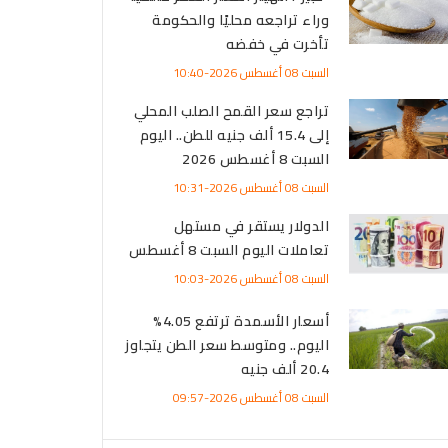
72.1 مليار دولار بنهاية يولي
وراء تراجعه محليًا والحكومة
السبت 08 أغسطس 2026-1:01
تأخرت في خفضه
السبت 08 أغسطس 2026-10:40
تباين
الجلسة
تراجع سعر القمح الصلب المحلي
الجمعة 07 أغسطس 2026
إلى 15.4 ألف جنيه للطن.. اليوم
مية
السبت 8 أغسطس 2026
مشرو
السبت 08 أغسطس 2026-10:31
القطر
ترمب يخطط لمشاريع معادن حرجة بـ3
126 مليون طن
الدولار يستقر في مستهل
دولار لمواجهة نفوذ الصين
الخميس 06 أغسطس 26
تعاملات اليوم السبت 8 أغسطس
السبت 08 أغسطس 2026-10:03
ارتفا
وسط 
أسعار الأسمدة ترتفع 4.05%
أمريك
اليوم.. ومتوسط سعر الطن يتجاوز
الخميس 06 أغسطس 26
20.4 ألف جنيه
السبت 08 أغسطس 2026-09:57